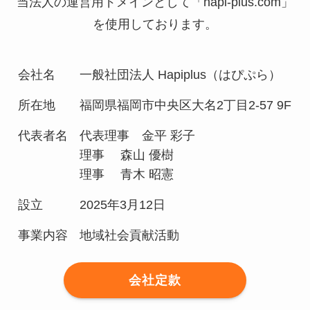
当法人の運営用ドメインとして「hapi-plus.com」
を使用しております。
会社名
⼀般社団法⼈ Hapiplus（はぴぷら）
所在地
福岡県福岡市中央区大名2丁目2-57 9F
代表者名
代表理事 金平 彩子
理事 森⼭ 優樹
理事 ⻘⽊ 昭憲
設立
2025年3月12日
事業内容
地域社会貢献活動
会社定款